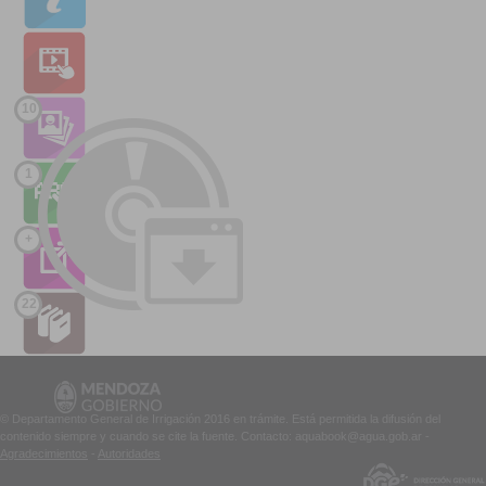
10
1
+
22
© Departamento General de Irrigación 2016 en trámite. Está permitida la difusión del
contenido siempre y cuando se cite la fuente. Contacto: aquabook@agua.gob.ar -
Agradecimientos
-
Autoridades