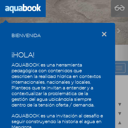
Previous
Nex
×
BIENVENIDA
¡HOLA!
AQUABOOK es una herramienta
CAPÍTULO
Togg
pedagógica con contenidos que
navi
describen la realidad hídrica en contextos
internacionales, nacionales y locales.
Recursos hídricos de Mendoza en su
Planteos que te invitan a entender y a
contexto regional
contextualizar la problemática de la
gestión del agua ubicándola siempre
2.1 - Recursos hídricos superficiales
dentro de la tensión oferta / demanda.
2.2 - Recursos hídricos subterráneos
AQUABOOK es una invitación al desafío e
seguir construyendo la historia el agua en
2.3 - Humedales, un ecosistema especial
Mendoza.