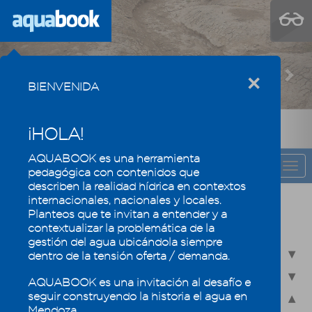
Previous
Nex
×
BIENVENIDA
¡HOLA!
AQUABOOK es una herramienta
CAPÍTULO
Togg
pedagógica con contenidos que
navi
describen la realidad hídrica en contextos
internacionales, nacionales y locales.
Recursos hídricos de Mendoza en su
Planteos que te invitan a entender y a
contexto regional
contextualizar la problemática de la
gestión del agua ubicándola siempre
2.1 - Recursos hídricos superficiales
dentro de la tensión oferta / demanda.
2.2 - Recursos hídricos subterráneos
AQUABOOK es una invitación al desafío e
seguir construyendo la historia el agua en
2.3 - Humedales, un ecosistema especial
Mendoza.