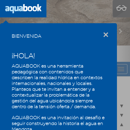
Previous
Nex
×
BIENVENIDA
¡HOLA!
AQUABOOK es una herramienta
CAPÍTULO
Togg
pedagógica con contenidos que
navi
describen la realidad hídrica en contextos
internacionales, nacionales y locales.
Recursos hídricos de Mendoza en su
Planteos que te invitan a entender y a
contexto regional
contextualizar la problemática de la
gestión del agua ubicándola siempre
2.1 - Recursos hídricos superficiales
dentro de la tensión oferta / demanda.
2.2 - Recursos hídricos subterráneos
AQUABOOK es una invitación al desafío e
seguir construyendo la historia el agua en
2.3 - Humedales, un ecosistema especial
Mendoza.