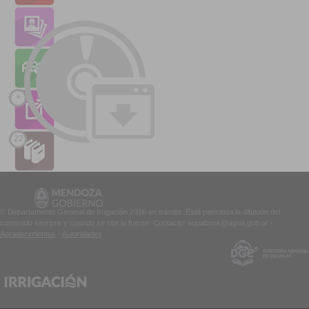
+
22
© Departamento General de Irrigación 2016 en trámite. Está permitida la difusión del
contenido siempre y cuando se cite la fuente. Contacto: aquabook@agua.gob.ar -
Agradecimientos
-
Autoridades