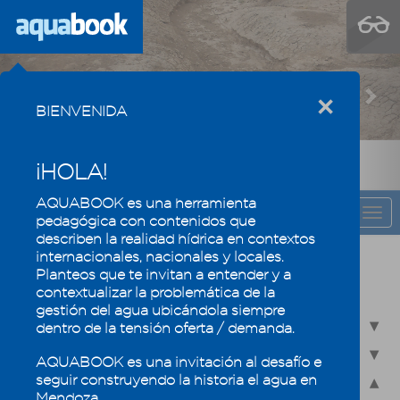
Previous
Nex
×
BIENVENIDA
¡HOLA!
AQUABOOK es una herramienta
CAPÍTULO
Togg
pedagógica con contenidos que
navi
describen la realidad hídrica en contextos
internacionales, nacionales y locales.
Recursos hídricos de Mendoza en su
Planteos que te invitan a entender y a
contexto regional
contextualizar la problemática de la
gestión del agua ubicándola siempre
2.1 - Recursos hídricos superficiales
dentro de la tensión oferta / demanda.
2.2 - Recursos hídricos subterráneos
AQUABOOK es una invitación al desafío e
seguir construyendo la historia el agua en
2.3 - Humedales, un ecosistema especial
Mendoza.