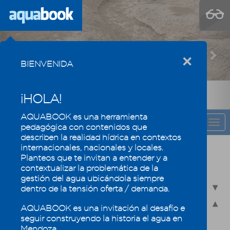
Previous
Nex
×
BIENVENIDA
¡HOLA!
AQUABOOK es una herramienta
CAPÍTULO
Togg
pedagógica con contenidos que
navi
describen la realidad hídrica en contextos
internacionales, nacionales y locales.
Recursos hídricos de Mendoza en su
Planteos que te invitan a entender y a
contexto regional
contextualizar la problemática de la
gestión del agua ubicándola siempre
2.1 - Recursos hídricos superficiales
dentro de la tensión oferta / demanda.
2.2 - Recursos hídricos subterráneos
AQUABOOK es una invitación al desafío e
seguir construyendo la historia el agua en
2.2.1 - Revisamos conceptos
Mendoza.