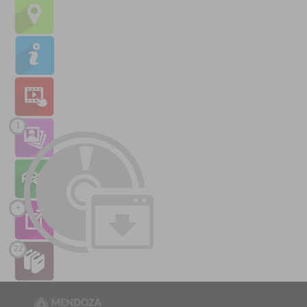
1
+
22