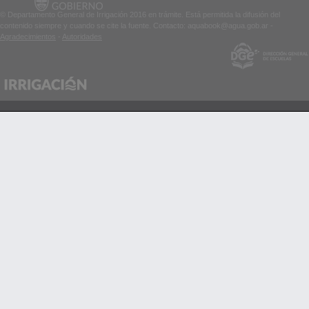
© Departamento General de Irrigación 2016 en trámite. Está permitida la difusión del
contenido siempre y cuando se cite la fuente. Contacto: aquabook@agua.gob.ar -
Agradecimientos
-
Autoridades