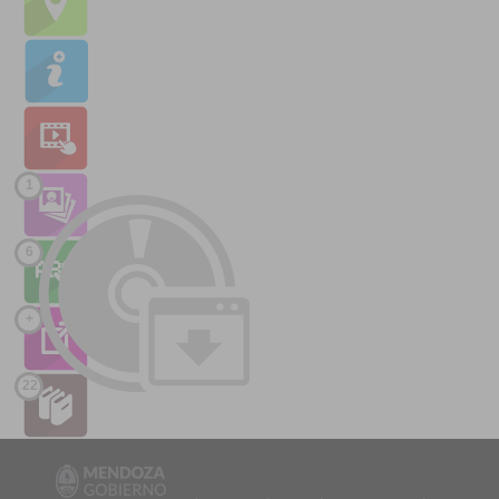
1
6
+
22