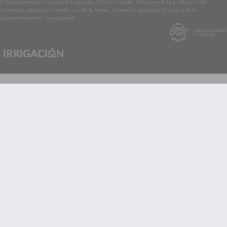
© Departamento General de Irrigación 2016 en trámite. Está permitida la difusión del
contenido siempre y cuando se cite la fuente. Contacto: aquabook@agua.gob.ar -
Agradecimientos
-
Autoridades