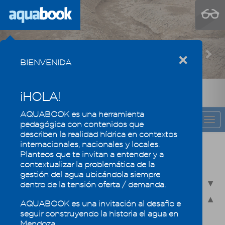
Previous
Nex
×
BIENVENIDA
¡HOLA!
AQUABOOK es una herramienta
CAPÍTULO
Togg
pedagógica con contenidos que
navi
describen la realidad hídrica en contextos
internacionales, nacionales y locales.
Recursos hídricos de Mendoza en su
Planteos que te invitan a entender y a
contexto regional
contextualizar la problemática de la
gestión del agua ubicándola siempre
2.1 - Recursos hídricos superficiales
dentro de la tensión oferta / demanda.
2.2 - Recursos hídricos subterráneos
AQUABOOK es una invitación al desafío e
seguir construyendo la historia el agua en
2.2.1 - Revisamos conceptos
Mendoza.