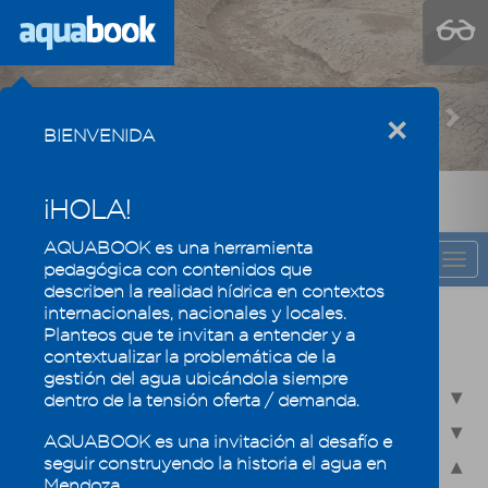
Previous
Nex
×
BIENVENIDA
¡HOLA!
AQUABOOK es una herramienta
CAPÍTULO
Togg
pedagógica con contenidos que
navi
describen la realidad hídrica en contextos
internacionales, nacionales y locales.
Recursos hídricos de Mendoza en su
Planteos que te invitan a entender y a
contexto regional
contextualizar la problemática de la
gestión del agua ubicándola siempre
2.1 - Recursos hídricos superficiales
dentro de la tensión oferta / demanda.
2.2 - Recursos hídricos subterráneos
AQUABOOK es una invitación al desafío e
seguir construyendo la historia el agua en
2.3 - Humedales, un ecosistema especial
Mendoza.