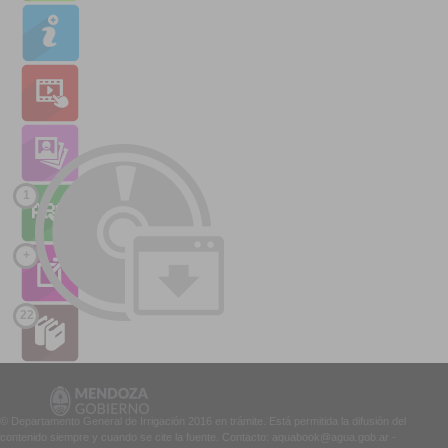
1
+
22
© Departamento General de Irrigación 2016 en trámite. Está permitida la difusión del
contenido siempre y cuando se cite la fuente. Contacto: aquabook@agua.gob.ar -