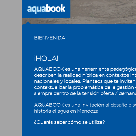
Previous
BIENVENIDA
¡HOLA!
AQUABOOK es una herramienta pedagógica
CAPÍTULO
1
2
3
4
5
describen la realidad hídrica en contextos in
nacionales y locales. Planteos que te invitan
contextualizar la problemática de la gestión
Recursos hídricos de
¿Cóm
siempre dentro de la tensión oferta / deman
Mendoza en su contexto
regional
1. En pr
AQUABOOK es una invitación al desafío e s
historia el agua en Mendoza.
2.1 - Recursos hídricos superficiales
2. Una v
¿Querés saber cómo se utiliza?
2.1.1 - Cuenca como unidad territorial
Esto gen
2.1.1.1 - ¿Cómo se delimita una
escurrim
cuenca?