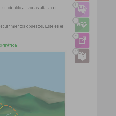
D
8
 se identifican zonas altas o de
3
I
escurrimientos opuestos. Este es el
M
+
ográfica
22