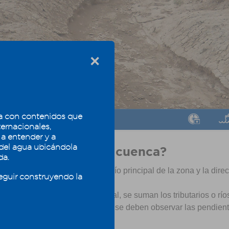
×
 con contenidos que
6
7
8
ternacionales,
 a entender y a
 del agua ubicándola
o se delimita una cuenca?
da.
imer lugar debe identificarse el río principal de la zona y la dir
eguir construyendo la
ez identificado el cauce principal, se suman los tributarios o rí
era la red de drenaje. También se deben observar las pendient
ientos.