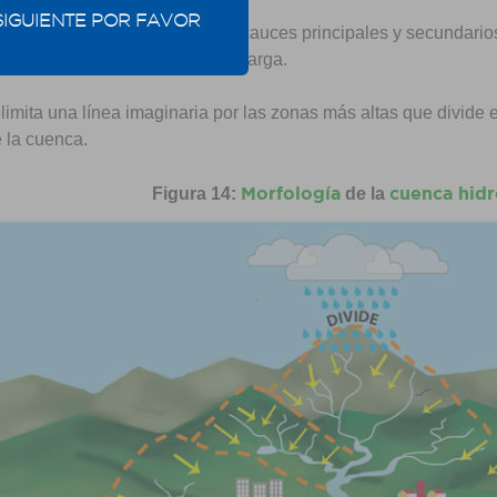
SIGUIENTE POR FAVOR
 red hidrográfica generada con cauces principales y secundarios
y zonas bajas de base o de descarga.
limita una línea imaginaria por las zonas más altas que divide 
e la cuenca.
Morfología
cuenca hidr
Figura 14:
de la