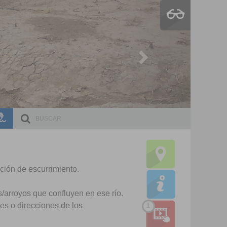
Next
ESCRI
DOCE
Ma
Cu
Ma
Cu
Ma
Cu
Ma
Cu
I
I
ección de escurrimiento.
T
I
os/arroyos que confluyen en ese río.
T
es o direcciones de los
1
I