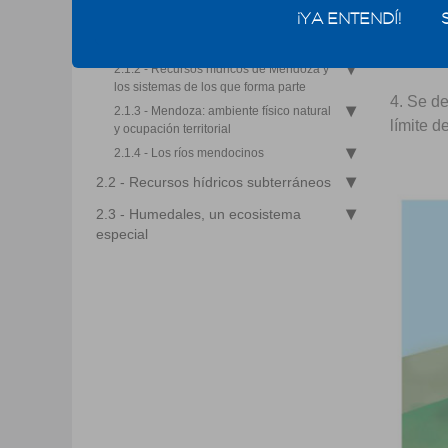
¡YA ENTENDÍ!
2.1.1.2 - Partes de una cuenca
3. En la
2.1.1.3 - Tipos de cuencas
aporte 
2.1.2 - Recursos hídricos de Mendoza y
los sistemas de los que forma parte
4. Se de
2.1.3 - Mendoza: ambiente físico natural
límite d
y ocupación territorial
2.1.4 - Los ríos mendocinos
2.2 - Recursos hídricos subterráneos
2.3 - Humedales, un ecosistema
especial