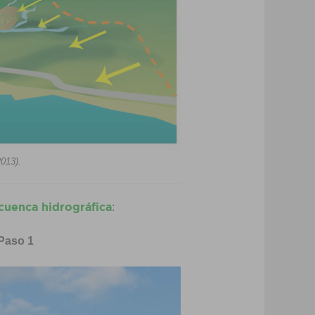
013).
cuenca hidrográfica
:
 Paso 1