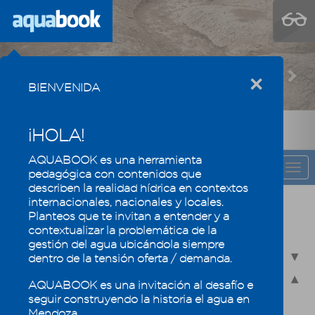
Previous
Nex
×
BIENVENIDA
¡HOLA!
AQUABOOK es una herramienta
CAPÍTULO
Togg
pedagógica con contenidos que
navi
describen la realidad hídrica en contextos
internacionales, nacionales y locales.
Recursos hídricos de Mendoza en su
Planteos que te invitan a entender y a
contexto regional
contextualizar la problemática de la
gestión del agua ubicándola siempre
2.1 - Recursos hídricos superficiales
dentro de la tensión oferta / demanda.
2.2 - Recursos hídricos subterráneos
AQUABOOK es una invitación al desafío e
seguir construyendo la historia el agua en
2.2.1 - Revisamos conceptos
Mendoza.