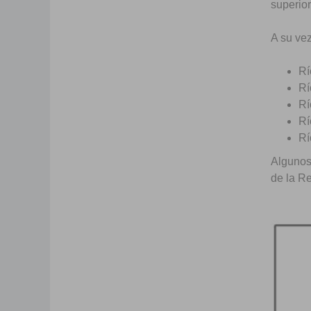
superio
A su ve
Rí
Rí
Rí
Rí
Rí
Algunos
de la R