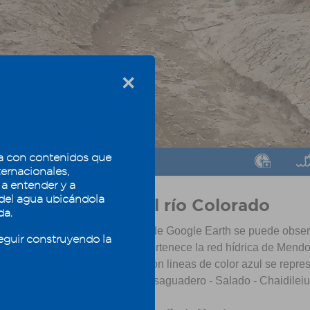
×
 con contenidos que
6
7
8
ternacionales,
 a entender y a
 del agua ubicándola
ema hidrológico del río Colorado
da.
iguientes imágenes satelitales de Google Earth se puede observ
eguir construyendo la
a del Sistema regional al que pertenece la red hídrica de Mend
l árida de América del Sur
. Con lineas de color azul se repre
el Sistema del río Colorado: Desaguadero - Salado - Chaidileiu