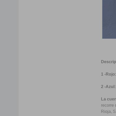
Descri
1 -
Rojo
2 -
Azul:
La
cuen
recorre 
Rioja, 