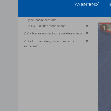
¡YA ENTENDÍ!
2.1.2.1 - Sistema hidrológico del río
Colorado
2.1.3 - Mendoza: ambiente físico natural
y ocupación territorial
2.1.4 - Los ríos mendocinos
2.2 - Recursos hídricos subterráneos
2.3 - Humedales, un ecosistema
especial