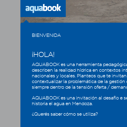
Previous
BIENVENIDA
¡HOLA!
AQUABOOK es una herramienta pedagógica
CAPÍTULO
1
2
3
4
5
describen la realidad hídrica en contextos in
nacionales y locales. Planteos que te invitan
contextualizar la problemática de la gestión
Recursos hídricos de
Sist
siempre dentro de la tensión oferta / deman
Mendoza en su contexto
regional
En las s
AQUABOOK es una invitación al desafío e s
climátic
historia el agua en Mendoza.
2.1 - Recursos hídricos superficiales
Diagona
¿Querés saber cómo se utiliza?
2.1.1 - Cuenca como unidad territorial
dentro d
2.1.2 - Recursos hídricos de Mendoza y
los sistemas de los que forma parte