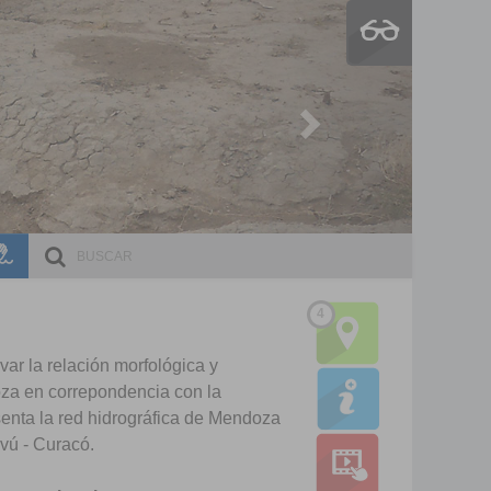
Next
ESCRI
DOCE
Ma
Cu
Ma
Cu
Ma
Cu
Ma
Cu
I
4
I
ar la relación morfológica y
T
oza en correpondencia con la
I
senta la red hidrográfica de Mendoza
T
vú - Curacó.
I