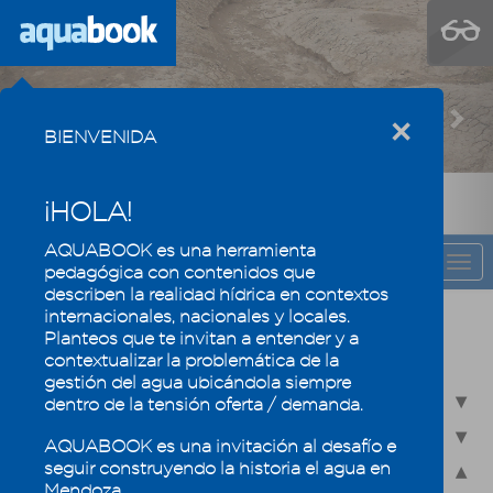
Previous
Nex
×
BIENVENIDA
¡HOLA!
AQUABOOK es una herramienta
CAPÍTULO
Togg
pedagógica con contenidos que
navi
describen la realidad hídrica en contextos
internacionales, nacionales y locales.
Recursos hídricos de Mendoza en su
Planteos que te invitan a entender y a
contexto regional
contextualizar la problemática de la
gestión del agua ubicándola siempre
2.1 - Recursos hídricos superficiales
dentro de la tensión oferta / demanda.
2.2 - Recursos hídricos subterráneos
AQUABOOK es una invitación al desafío e
seguir construyendo la historia el agua en
2.3 - Humedales, un ecosistema especial
Mendoza.