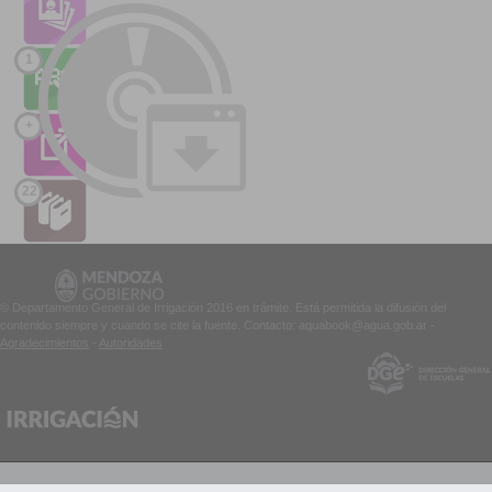
1
+
22
© Departamento General de Irrigación 2016 en trámite. Está permitida la difusión del
contenido siempre y cuando se cite la fuente. Contacto: aquabook@agua.gob.ar -
Agradecimientos
-
Autoridades