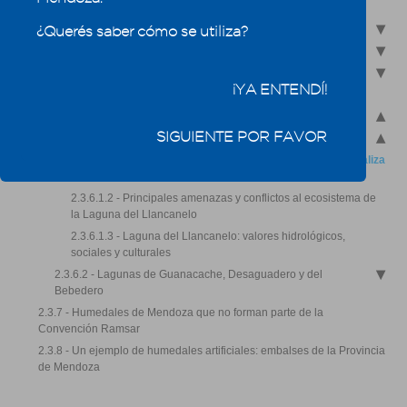
2.3.1 - ¿Qué son los humedales?
2.3.2 - Tipos de humedales según la Convención Ramsar
¿Querés saber cómo se utiliza?
2.3.3 - Funciones de los humedales
2.3.4 - La convención sobre los humedales
¡YA ENTENDÍ!
2.3.5 - Humedales de Argentina
2.3.6 - Sitios Ramsar de Mendoza
SIGUIENTE POR FAVOR
2.3.6.1 - Laguna de Llancanelo
2.3.6.1.1 - ¿Cuáles son las medidas de protección que realiza
la Provincia de Mendoza?
2.3.6.1.2 - Principales amenazas y conflictos al ecosistema de
la Laguna del Llancanelo
2.3.6.1.3 - Laguna del Llancanelo: valores hidrológicos,
sociales y culturales
2.3.6.2 - Lagunas de Guanacache, Desaguadero y del
Bebedero
2.3.7 - Humedales de Mendoza que no forman parte de la
Convención Ramsar
2.3.8 - Un ejemplo de humedales artificiales: embalses de la Provincia
de Mendoza