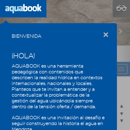
Previous
Nex
×
BIENVENIDA
¡HOLA!
AQUABOOK es una herramienta
CAPÍTULO
Togg
pedagógica con contenidos que
navi
describen la realidad hídrica en contextos
internacionales, nacionales y locales.
Recursos hídricos de Mendoza en su
Planteos que te invitan a entender y a
contexto regional
contextualizar la problemática de la
gestión del agua ubicándola siempre
2.1 - Recursos hídricos superficiales
dentro de la tensión oferta / demanda.
2.1.1 - Cuenca como unidad territorial
AQUABOOK es una invitación al desafío e
2.1.2 - Recursos hídricos de Mendoza y los sistemas de los que
seguir construyendo la historia el agua en
forma parte
Mendoza.