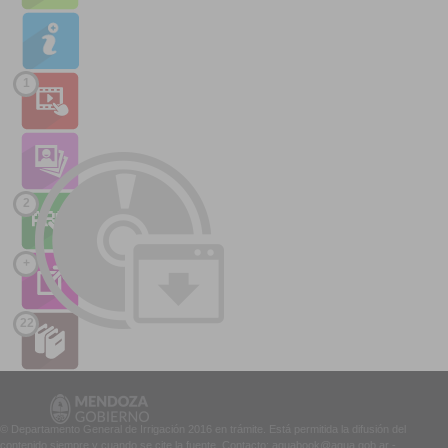
1
2
+
22
© Departamento General de Irrigación 2016 en trámite. Está permitida la difusión del
contenido siempre y cuando se cite la fuente. Contacto: aquabook@agua.gob.ar -