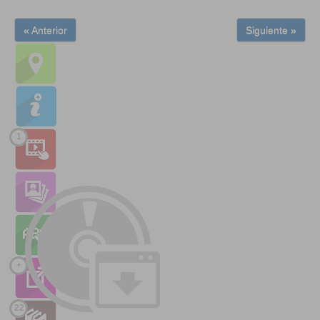
« Anterior
Siguiente »
1
+
22