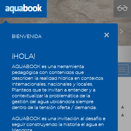
Previous
Nex
×
BIENVENIDA
¡HOLA!
AQUABOOK es una herramienta
CAPÍTULO
Togg
pedagógica con contenidos que
navi
describen la realidad hídrica en contextos
internacionales, nacionales y locales.
Recursos hídricos de Mendoza en su
Planteos que te invitan a entender y a
contexto regional
contextualizar la problemática de la
gestión del agua ubicándola siempre
2.1 - Recursos hídricos superficiales
dentro de la tensión oferta / demanda.
2.1.1 - Cuenca como unidad territorial
AQUABOOK es una invitación al desafío e
2.1.1.1 - ¿Cómo se delimita una cuenca?
seguir construyendo la historia el agua en
2.1.1.2 - Partes de una cuenca
Mendoza.