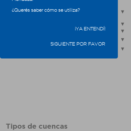
2.1.1.3 - Tipos de cuencas
¿Querés saber cómo se utiliza?
2.1.2 - Recursos hídricos de Mendoza y los sistemas de los que
forma parte
2.1.3 - Mendoza: ambiente físico natural y ocupación territorial
¡YA ENTENDÍ!
2.1.4 - Los ríos mendocinos
2.2 - Recursos hídricos subterráneos
SIGUIENTE POR FAVOR
2.3 - Humedales, un ecosistema especial
Tipos de cuencas