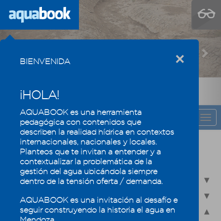
Previous
Nex
×
BIENVENIDA
¡HOLA!
AQUABOOK es una herramienta
CAPÍTULO
Togg
pedagógica con contenidos que
navi
describen la realidad hídrica en contextos
internacionales, nacionales y locales.
Recursos hídricos de Mendoza en su
Planteos que te invitan a entender y a
contexto regional
contextualizar la problemática de la
gestión del agua ubicándola siempre
2.1 - Recursos hídricos superficiales
dentro de la tensión oferta / demanda.
2.2 - Recursos hídricos subterráneos
AQUABOOK es una invitación al desafío e
seguir construyendo la historia el agua en
2.3 - Humedales, un ecosistema especial
Mendoza.