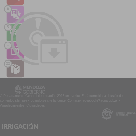
8
5
+
22
© Departamento General de Irrigación 2016 en trámite. Está permitida la difusión del
contenido siempre y cuando se cite la fuente. Contacto: aquabook@agua.gob.ar -
Agradecimientos
-
Autoridades