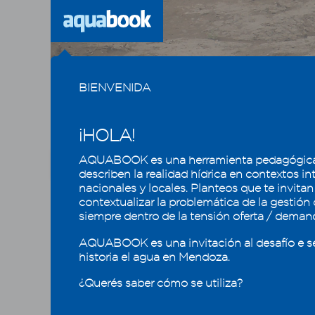
Previous
BIENVENIDA
¡HOLA!
AQUABOOK es una herramienta pedagógica
CAPÍTULO
1
2
3
4
5
describen la realidad hídrica en contextos in
nacionales y locales. Planteos que te invitan
contextualizar la problemática de la gestión
Recursos hídricos de
El l
siempre dentro de la tensión oferta / deman
Mendoza en su contexto
regional
El agua 
AQUABOOK es una invitación al desafío e s
entender
historia el agua en Mendoza.
2.1 - Recursos hídricos superficiales
¿Querés saber cómo se utiliza?
La inte
2.2 - Recursos hídricos subterráneos
proceso
2.2.1 - Revisamos conceptos