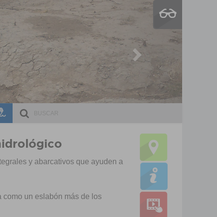
Next
ESCRI
DOCE
Ma
Cu
Ma
Cu
Ma
Cu
Ma
Cu
I
hidrológico
I
ntegrales y abarcativos que ayuden a
T
I
T
da como un eslabón más de los
I