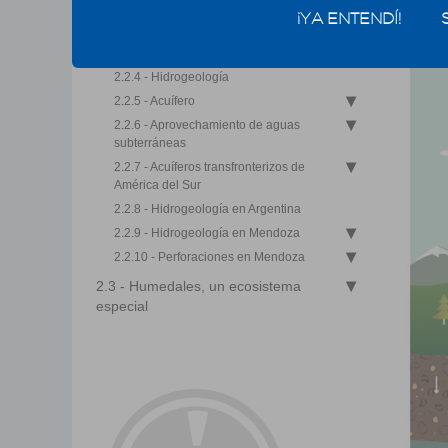
2.2.2 - El lugar del agua subterránea en el
¡YA ENTENDÍ!
ciclo hidrológico
2.2.3 - Concepto de agua subterránea
2.2.4 - Hidrogeología
2.2.5 - Acuífero
2.2.6 - Aprovechamiento de aguas
subterráneas
2.2.7 - Acuíferos transfronterizos de
América del Sur
2.2.8 - Hidrogeología en Argentina
2.2.9 - Hidrogeología en Mendoza
2.2.10 - Perforaciones en Mendoza
2.3 - Humedales, un ecosistema
especial