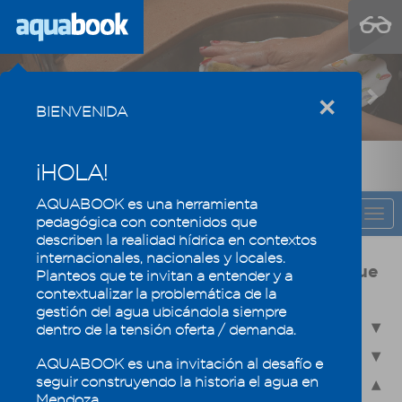
Previous
Nex
×
BIENVENIDA
¡HOLA!
AQUABOOK es una herramienta
CAPÍTULO
Togg
pedagógica con contenidos que
navi
describen la realidad hídrica en contextos
internacionales, nacionales y locales.
Usos y calidad del agua, la eficiencia que
Planteos que te invitan a entender y a
mantiene los oasis mendocinos
contextualizar la problemática de la
gestión del agua ubicándola siempre
4.1 - Usos del agua en Mendoza
dentro de la tensión oferta / demanda.
4.2 - Calidad del agua
AQUABOOK es una invitación al desafío e
seguir construyendo la historia el agua en
4.3 - Reúso de efluentes industriales y domésticos
Mendoza.