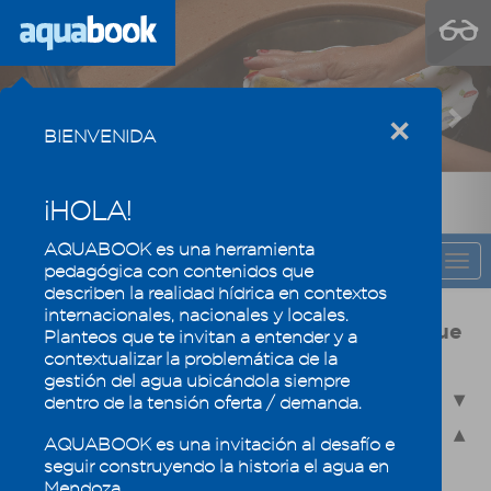
Previous
Nex
×
BIENVENIDA
¡HOLA!
AQUABOOK es una herramienta
CAPÍTULO
Togg
pedagógica con contenidos que
navi
describen la realidad hídrica en contextos
internacionales, nacionales y locales.
Usos y calidad del agua, la eficiencia que
Planteos que te invitan a entender y a
mantiene los oasis mendocinos
contextualizar la problemática de la
gestión del agua ubicándola siempre
4.1 - Usos del agua en Mendoza
dentro de la tensión oferta / demanda.
4.2 - Calidad del agua
AQUABOOK es una invitación al desafío e
seguir construyendo la historia el agua en
4.2.1 - La química del agua
Mendoza.