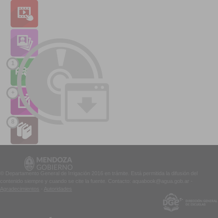
1
+
8
© Departamento General de Irrigación 2016 en trámite. Está permitida la difusión del
contenido siempre y cuando se cite la fuente. Contacto: aquabook@agua.gob.ar -
Agradecimientos
-
Autoridades