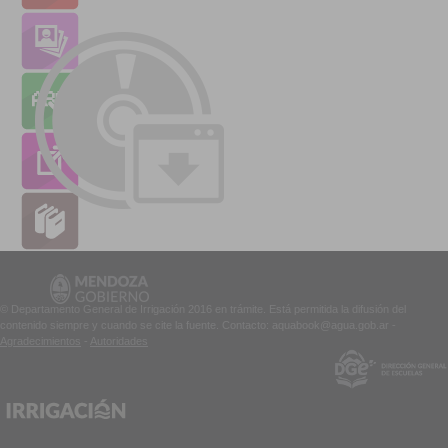
© Departamento General de Irrigación 2016 en trámite. Está permitida la difusión del
contenido siempre y cuando se cite la fuente. Contacto: aquabook@agua.gob.ar -
Agradecimientos
-
Autoridades