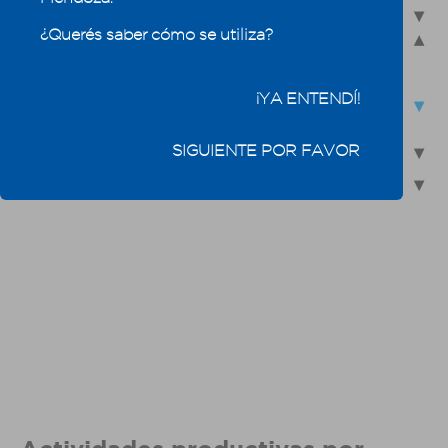
4.1.3.1 - Uso poblacional
¿Querés saber cómo se utiliza?
4.1.3.2 - Usos del agua relacionados con la actividad
productiva
4.1.3.2.1 - Uso del agua en agricultura. Sistemas de riego
¡YA ENTENDÍ!
4.1.3.2.2 - Actividades productivas por cuenca en zonas
irrigadas
SIGUIENTE POR FAVOR
4.2 - Calidad del agua
4.3 - Reúso de efluentes industriales y domésticos