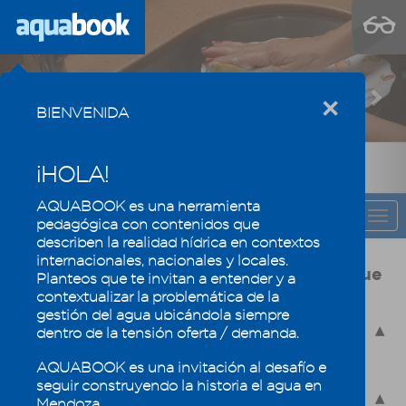
Previous
Nex
×
BIENVENIDA
¡HOLA!
AQUABOOK es una herramienta
CAPÍTULO
Togg
pedagógica con contenidos que
navi
describen la realidad hídrica en contextos
internacionales, nacionales y locales.
Usos y calidad del agua, la eficiencia que
Planteos que te invitan a entender y a
mantiene los oasis mendocinos
contextualizar la problemática de la
gestión del agua ubicándola siempre
4.1 - Usos del agua en Mendoza
dentro de la tensión oferta / demanda.
4.1.1 - Usos consuntivos y no consuntivos
AQUABOOK es una invitación al desafío e
4.1.2 - Demandas de uso
seguir construyendo la historia el agua en
4.1.3 - Usos prioritarios
Mendoza.