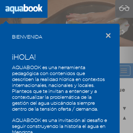
Previous
Nex
×
BIENVENIDA
¡HOLA!
AQUABOOK es una herramienta
CAPÍTULO
Togg
pedagógica con contenidos que
navi
describen la realidad hídrica en contextos
internacionales, nacionales y locales.
Usos y calidad del agua, la eficiencia que
Planteos que te invitan a entender y a
mantiene los oasis mendocinos
contextualizar la problemática de la
gestión del agua ubicándola siempre
4.1 - Usos del agua en Mendoza
dentro de la tensión oferta / demanda.
4.2 - Calidad del agua
AQUABOOK es una invitación al desafío e
seguir construyendo la historia el agua en
4.2.1 - La química del agua
Mendoza.