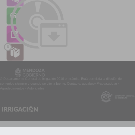
8
© Departamento General de Irrigación 2016 en trámite. Está permitida la difusión del
contenido siempre y cuando se cite la fuente. Contacto: aquabook@agua.gob.ar -
Agradecimientos
-
Autoridades