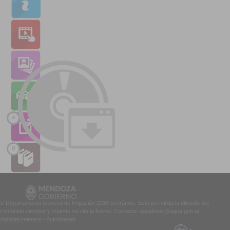
+
8
© Departamento General de Irrigación 2016 en trámite. Está permitida la difusión del
contenido siempre y cuando se cite la fuente. Contacto: aquabook@agua.gob.ar -
Agradecimientos
-
Autoridades