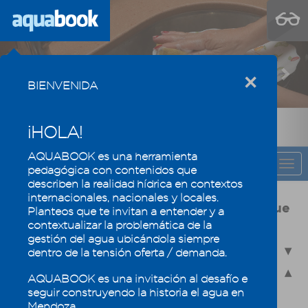
Previous
Nex
×
BIENVENIDA
¡HOLA!
AQUABOOK es una herramienta
CAPÍTULO
Togg
pedagógica con contenidos que
navi
describen la realidad hídrica en contextos
internacionales, nacionales y locales.
Usos y calidad del agua, la eficiencia que
Planteos que te invitan a entender y a
mantiene los oasis mendocinos
contextualizar la problemática de la
gestión del agua ubicándola siempre
4.1 - Usos del agua en Mendoza
dentro de la tensión oferta / demanda.
4.2 - Calidad del agua
AQUABOOK es una invitación al desafío e
seguir construyendo la historia el agua en
4.2.1 - La química del agua
Mendoza.