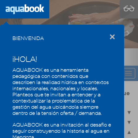
Previous
Nex
×
BIENVENIDA
¡HOLA!
AQUABOOK es una herramienta
CAPÍTULO
Togg
pedagógica con contenidos que
navi
describen la realidad hídrica en contextos
internacionales, nacionales y locales.
Usos y calidad del agua, la eficiencia que
Planteos que te invitan a entender y a
mantiene los oasis mendocinos
contextualizar la problemática de la
gestión del agua ubicándola siempre
4.1 - Usos del agua en Mendoza
dentro de la tensión oferta / demanda.
4.2 - Calidad del agua
AQUABOOK es una invitación al desafío e
seguir construyendo la historia el agua en
4.3 - Reúso de efluentes industriales y domésticos
Mendoza.