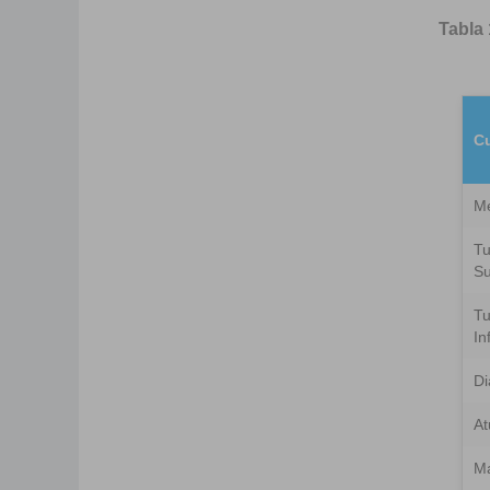
Tabla 
C
M
T
Su
T
Inf
Di
At
Ma