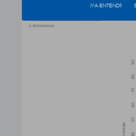
4.1.3 - Usos prioritarios
Se puede
¡YA ENTENDÍ!
se pres
4.2 - Calidad del agua
expuest
4.3 - Reúso de efluentes industriales
y domésticos