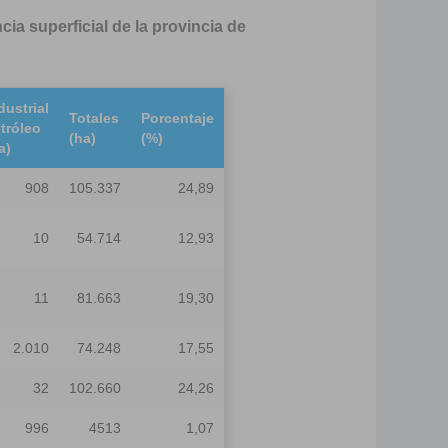
cia superficial
de la provincia de
dustrial
Totales
Porcentaje
tróleo
(ha)
(%)
a)
908
105.337
24,89
10
54.714
12,93
11
81.663
19,30
2.010
74.248
17,55
32
102.660
24,26
996
4513
1,07