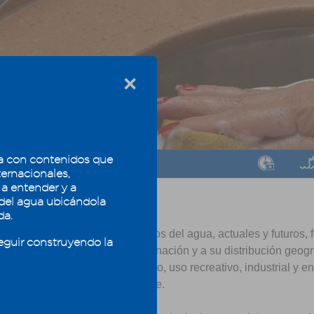
×
 con contenidos que
6
7
8
ternacionales,
 a entender y a
 del agua ubicándola
ndas de uso
da.
imiento relacionado con los usos del agua, actuales y futuros, 
eguir construyendo la
decisiones en cuanto a su asignación y a su distribución geográ
 el agua potable, agua para riego, uso recreativo, industrial y e
ego y el consumo de agua potable.