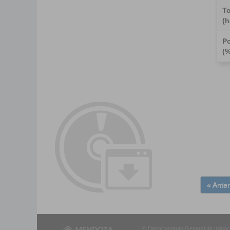
To
(h
Po
(%
« Anter
© Departamento General de Irrigació