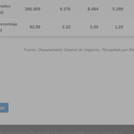
tales
396.009
9.376
8.484
5.299
a)
rcentaje
93,59
2,22
2,00
1,25
)
Fuente: Departamento General de Irrigación. Recopilado por Ma
ior
n 2016 en trámite. Está permitida la difusión del contenido siempre y cuando se cite