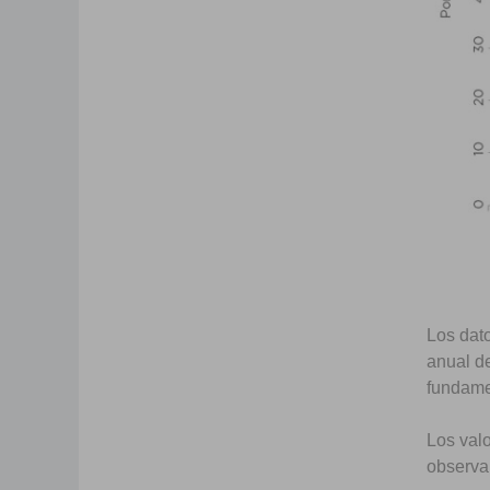
Los dato
anual d
fundame
Los valo
observan