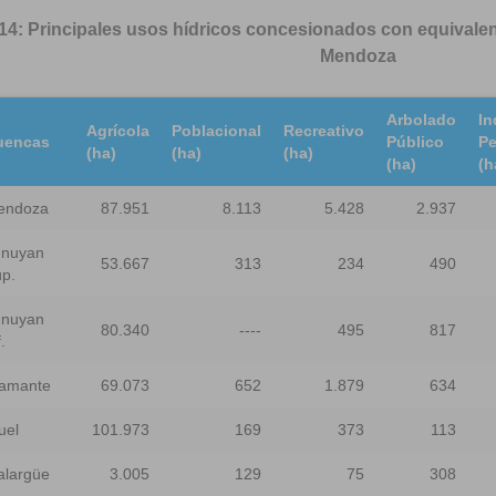
14: Principales usos hídricos concesionados con equivalen
Mendoza
Arbolado
In
Agrícola
Poblacional
Recreativo
uencas
Público
Pe
(ha)
(ha)
(ha)
(ha)
(h
endoza
87.951
8.113
5.428
2.937
unuyan
53.667
313
234
490
p.
unuyan
80.340
----
495
817
.
amante
69.073
652
1.879
634
uel
101.973
169
373
113
largüe
3.005
129
75
308