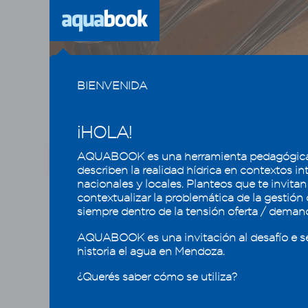
Previous
BIENVENIDA
¡HOLA!
AQUABOOK es una herramienta pedagógica
CAPÍTULO
1
2
3
4
5
describen la realidad hídrica en contextos in
nacionales y locales. Planteos que te invitan
contextualizar la problemática de la gestión
Usos y calidad del agua, la
Dema
siempre dentro de la tensión oferta / deman
eficiencia que mantiene
los oasis mendocinos
El conoc
AQUABOOK es una invitación al desafío e s
toma de 
historia el agua en Mendoza.
4.1 - Usos del agua en Mendoza
resaltan
¿Querés saber cómo se utiliza?
4.1.1 - Usos consuntivos y no consuntivos
para ri
4.1.2 - Demandas de uso