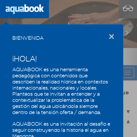
Previous
Nex
×
BIENVENIDA
¡HOLA!
AQUABOOK es una herramienta
CAPÍTULO
Togg
pedagógica con contenidos que
navi
describen la realidad hídrica en contextos
internacionales, nacionales y locales.
Usos y calidad del agua, la eficiencia que
Planteos que te invitan a entender y a
mantiene los oasis mendocinos
contextualizar la problemática de la
gestión del agua ubicándola siempre
4.1 - Usos del agua en Mendoza
dentro de la tensión oferta / demanda.
4.2 - Calidad del agua
AQUABOOK es una invitación al desafío e
seguir construyendo la historia el agua en
4.2.1 - La química del agua
Mendoza.