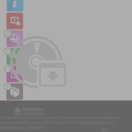
2
1
+
8
© Departamento General de Irrigación 2016 en trámite. Está permitida la difusión del
contenido siempre y cuando se cite la fuente. Contacto: aquabook@agua.gob.ar -
Agradecimientos
-
Autoridades