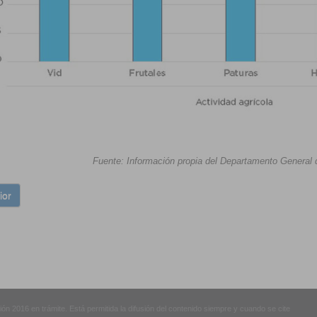
Fuente: Información propia del Departamento General d
ior
n 2016 en trámite. Está permitida la difusión del contenido siempre y cuando se cite