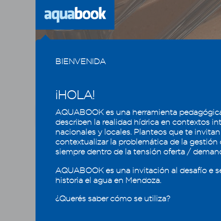
Previous
BIENVENIDA
¡HOLA!
AQUABOOK es una herramienta pedagógica
CAPÍTULO
1
2
3
4
5
describen la realidad hídrica en contextos in
nacionales y locales. Planteos que te invitan
contextualizar la problemática de la gestión
Usos y calidad del agua, la
Acti
siempre dentro de la tensión oferta / deman
eficiencia que mantiene
tram
los oasis mendocinos
AQUABOOK es una invitación al desafío e s
Se trat
historia el agua en Mendoza.
4.1 - Usos del agua en Mendoza
superfic
¿Querés saber cómo se utiliza?
4.1.1 - Usos consuntivos y no consuntivos
utilizad
4.1.2 - Demandas de uso
infraest