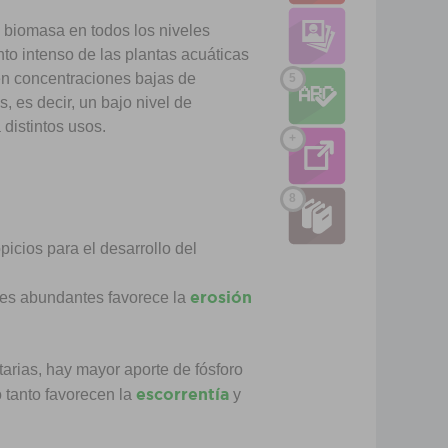
e biomasa en todos los niveles
to intenso de las plantas acuáticas
een concentraciones bajas de
5
 es decir, un bajo nivel de
distintos usos.
+
8
icios para el desarrollo del
erosión
ones abundantes favorece la
ua.
rias, hay mayor aporte de fósforo
escorrentía
o tanto favorecen la
y