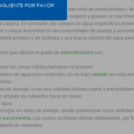
SIGUIENTE POR FAVOR
s de agua eutróficas tienen un alto nivel de productividad y d
. Son aguas profundas pobres en oxígeno y poseen un crecimien
ran algas). En contraste, los cuerpos de agua oligotróficos pos
es y mayor diversidad en las comunidades de plantas y animales,
vidad primaria y de biomasa y una buena calidad del agua para 
eutroficación
ores que afectan el grado de
son:
ima: los climas cálidos favorecen el proceso.
caudal
erpos de agua poco profundos y/o de bajo
son más prop
oceso.
ea de drenaje: la escasa cubierta arbórea sujeta a precipitaci
el arrastre de nutrientes hacia el cuerpo
de ag
ología: en áreas de drenaje, donde predominan rocas sedimenta
escorrentía
r
. Los suelos arcillosos drenan pobremente, por l
 aporte de nutrientes.