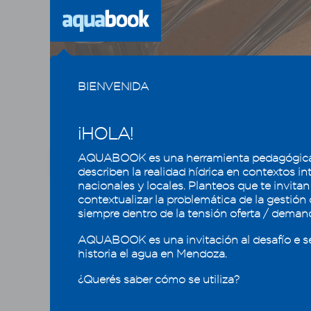
Previous
BIENVENIDA
¡HOLA!
AQUABOOK es una herramienta pedagógica
CAPÍTULO
1
2
3
4
5
describen la realidad hídrica en contextos in
nacionales y locales. Planteos que te invitan
contextualizar la problemática de la gestión
Usos y calidad del agua, la
Proc
siempre dentro de la tensión oferta / deman
eficiencia que mantiene
los oasis mendocinos
Proceso
AQUABOOK es una invitación al desafío e s
tal, que
historia el agua en Mendoza.
4.1 - Usos del agua en Mendoza
exceso 
¿Querés saber cómo se utiliza?
pueden i
4.2 - Calidad del agua
acuático
4.2.1 - La química del agua