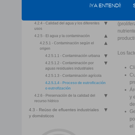
4.2.2 - Composición del agua en la
¡YA ENTENDÍ!
naturaleza
Las masa
4.2.3 - Concepto de calidad del agua
tróficos
4.2.4 - Calidad del agua y los diferentes
(prolife
usos
nutrient
4.2.5 - El agua y la contaminación
producti
4.2.5.1 - Contaminación según el
origen
Los fact
4.2.5.1.1 - Contaminación urbana
4.2.5.1.2 - Contaminación por
Cl
aguas residuales industriales
Cu
4.2.5.1.3 - Contaminación agrícola
pr
4.2.5.1.4 - Proceso de eutroficación
o eutrofización
Ár
4.2.6 - Preservación de la calidad del
y 
recurso hídrico
4.3 - Reúso de efluentes industriales
Ge
y domésticos
po
el