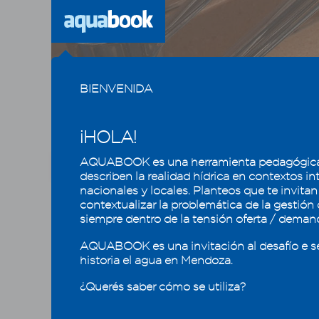
Previous
BIENVENIDA
¡HOLA!
AQUABOOK es una herramienta pedagógica
CAPÍTULO
1
2
3
4
5
describen la realidad hídrica en contextos in
nacionales y locales. Planteos que te invitan
contextualizar la problemática de la gestión
Usos y calidad del agua, la
Área
siempre dentro de la tensión oferta / deman
eficiencia que mantiene
los oasis mendocinos
Las Área
AQUABOOK es una invitación al desafío e s
aprovech
historia el agua en Mendoza.
4.1 - Usos del agua en Mendoza
cloacale
¿Querés saber cómo se utiliza?
siempre 
4.2 - Calidad del agua
estos fi
4.3 - Reúso de efluentes industriales