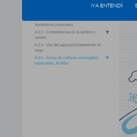
y domésticos
¡YA ENTENDÍ!
4.3.1 - El uso de aguas residuales
4.3.2 - Tratamiento de efluentes
domésticos (cloacales)
4.3.3 - Competencias en la gestión y
control
4.3.4 - Uso del agua post tratamiento en
riego
4.3.5 - Áreas de cultivos restringidos
especiales. ACREs