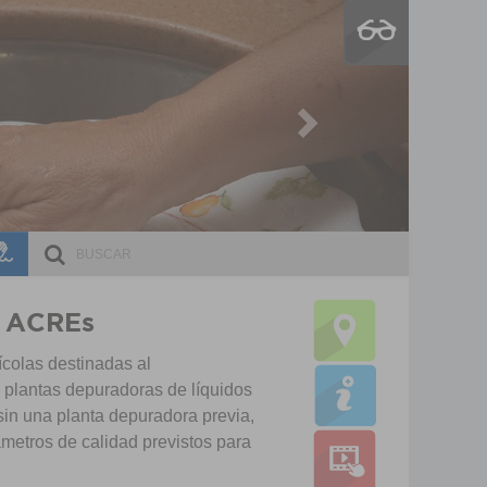
Next
ESCRI
DOCE
s. ACREs
ícolas destinadas al
 plantas depuradoras de líquidos
 sin una planta depuradora previa,
metros de calidad previstos para