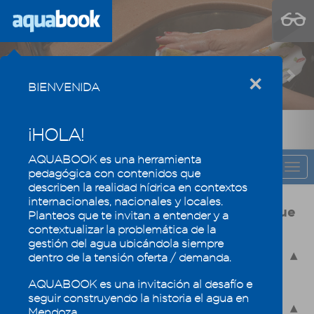
Previous
Nex
×
BIENVENIDA
¡HOLA!
AQUABOOK es una herramienta
CAPÍTULO
Togg
pedagógica con contenidos que
navi
describen la realidad hídrica en contextos
internacionales, nacionales y locales.
Usos y calidad del agua, la eficiencia que
Planteos que te invitan a entender y a
mantiene los oasis mendocinos
contextualizar la problemática de la
gestión del agua ubicándola siempre
4.1 - Usos del agua en Mendoza
dentro de la tensión oferta / demanda.
4.1.1 - Usos consuntivos y no consuntivos
AQUABOOK es una invitación al desafío e
4.1.2 - Demandas de uso
seguir construyendo la historia el agua en
4.1.3 - Usos prioritarios
Mendoza.