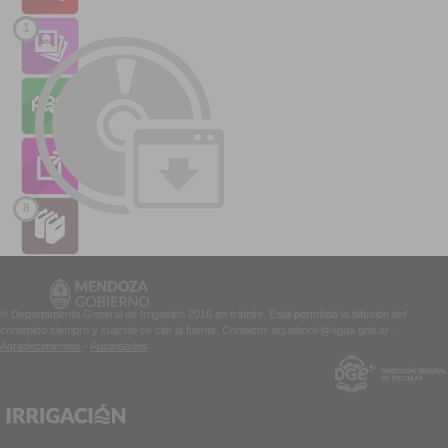
1
8
© Departamento General de Irrigación 2016 en trámite. Está permitida la difusión del
contenido siempre y cuando se cite la fuente. Contacto: aquabook@agua.gob.ar -
Agradecimientos
-
Autoridades