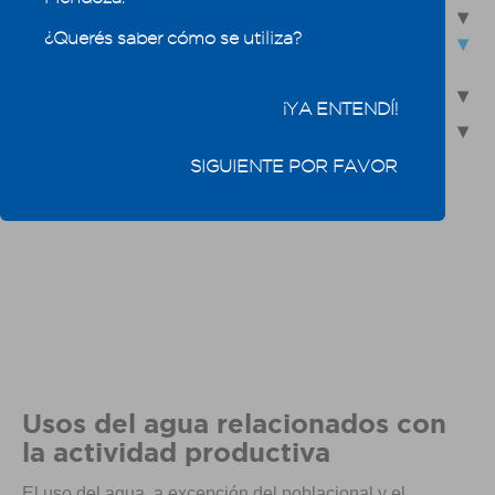
4.1.3.1 - Uso poblacional
¿Querés saber cómo se utiliza?
4.1.3.2 - Usos del agua relacionados con la actividad
productiva
4.2 - Calidad del agua
¡YA ENTENDÍ!
4.3 - Reúso de efluentes industriales y domésticos
SIGUIENTE POR FAVOR
Usos del agua relacionados con
la actividad productiva
El uso del agua, a excepción del poblacional y el