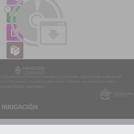
1
© Departamento General de Irrigación 2016 en trámite. Está permitida la difusión del
contenido siempre y cuando se cite la fuente. Contacto: aquabook@agua.gob.ar -
Agradecimientos
-
Autoridades