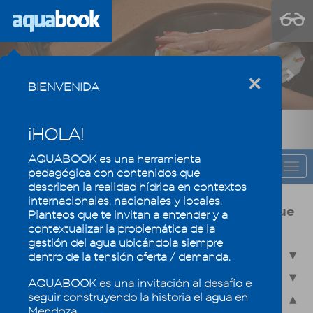
Previous
Nex
×
BIENVENIDA
¡HOLA!
AQUABOOK es una herramienta
CAPÍTULO
Togg
pedagógica con contenidos que
navi
describen la realidad hídrica en contextos
internacionales, nacionales y locales.
Usos y calidad del agua, la eficiencia que
Planteos que te invitan a entender y a
mantiene los oasis mendocinos
contextualizar la problemática de la
gestión del agua ubicándola siempre
4.1 - Usos del agua en Mendoza
dentro de la tensión oferta / demanda.
4.2 - Calidad del agua
AQUABOOK es una invitación al desafío e
seguir construyendo la historia el agua en
4.3 - Reúso de efluentes industriales y domésticos
Mendoza.