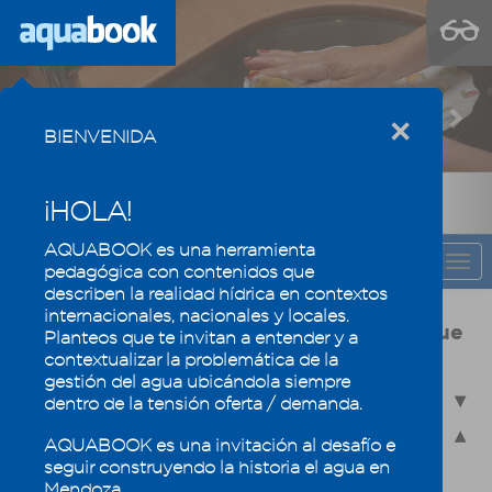
Previous
Nex
×
BIENVENIDA
¡HOLA!
AQUABOOK es una herramienta
CAPÍTULO
Togg
pedagógica con contenidos que
navi
describen la realidad hídrica en contextos
internacionales, nacionales y locales.
Usos y calidad del agua, la eficiencia que
Planteos que te invitan a entender y a
mantiene los oasis mendocinos
contextualizar la problemática de la
gestión del agua ubicándola siempre
4.1 - Usos del agua en Mendoza
dentro de la tensión oferta / demanda.
4.2 - Calidad del agua
AQUABOOK es una invitación al desafío e
seguir construyendo la historia el agua en
4.2.1 - La química del agua
Mendoza.