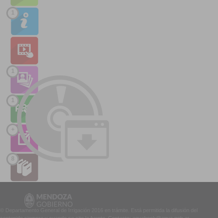
1
1
1
+
8
© Departamento General de Irrigación 2016 en trámite. Está permitida la difusión del