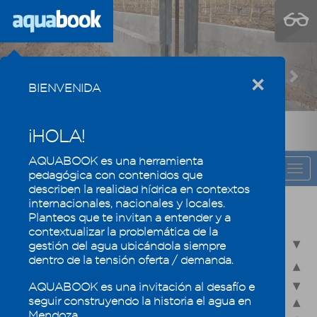
Previous
Nex
×
BIENVENIDA
¡HOLA!
AQUABOOK es una herramienta
CAPÍTULO
Togg
pedagógica con contenidos que
navi
describen la realidad hídrica en contextos
internacionales, nacionales y locales.
En Mendoza cada gota cuenta
Planteos que te invitan a entender y a
contextualizar la problemática de la
3.1 - Obras hidráulicas. Clasificación
gestión del agua ubicándola siempre
dentro de la tensión oferta / demanda.
3.2 - Las obras que nos acercan el agua
AQUABOOK es una invitación al desafío e
3.2.1 - Grandes obras hidráulicas de Mendoza
seguir construyendo la historia el agua en
3.2.2 - Modalidades de aprovechamiento del agua para riego
Mendoza.