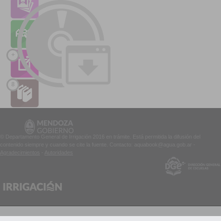
+
8
© Departamento General de Irrigación 2016 en trámite. Está permitida la difusión del
contenido siempre y cuando se cite la fuente. Contacto: aquabook@agua.gob.ar -
Agradecimientos
-
Autoridades