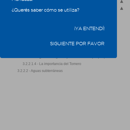
3.2.2.1 - Aguas superficiales
3.2.2.1.1 - Red de riego por cuenca
¿Querés saber cómo se utiliza?
3.2.2.1.1.1 - Río Mendoza
3.2.2.1.1.2 - Río Tunuyán
¡YA ENTENDÍ!
3.2.2.1.1.3 - Río Diamante
3.2.2.1.1.4 - Río Atuel
3.2.2.1.1.5 - Río Malargüe
SIGUIENTE POR FAVOR
3.2.2.1.2 - Modalidades de distribución
3.2.2.1.3 - ¿Cuánta agua voy a recibir? Un ejemplo práctico
3.2.2.1.4 - La importancia del Tomero
3.2.2.2 - Aguas subterráneas