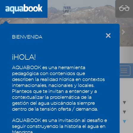
Previous
Nex
×
BIENVENIDA
¡HOLA!
AQUABOOK es una herramienta
CAPÍTULO
Togg
pedagógica con contenidos que
navi
describen la realidad hídrica en contextos
internacionales, nacionales y locales.
El agua se valora y se mide
Planteos que te invitan a entender y a
contextualizar la problemática de la
5.1 - Balance Hídrico
gestión del agua ubicándola siempre
dentro de la tensión oferta / demanda.
5.2 - Pronóstico y medición de caudales
AQUABOOK es una invitación al desafío e
5.3 - Indicadores del agua consumida: Agua virtual y
seguir construyendo la historia el agua en
Huella hídrica
Mendoza.