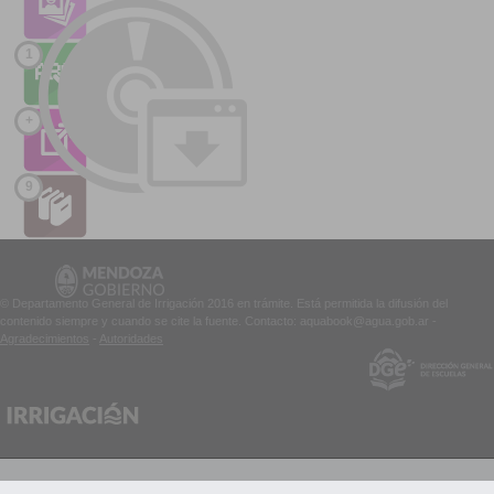
1
+
9
© Departamento General de Irrigación 2016 en trámite. Está permitida la difusión del
contenido siempre y cuando se cite la fuente. Contacto: aquabook@agua.gob.ar -
Agradecimientos
-
Autoridades