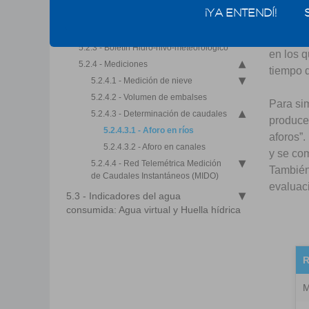
dispondremos?
segundo
¡YA ENTENDÍ!
5.2.2 - Clasificación de los años
hidrológicos según el DGI
Es impo
5.2.3 - Boletín Hidro-nivo-meteorológico
en los q
5.2.4 - Mediciones
tiempo d
5.2.4.1 - Medición de nieve
5.2.4.2 - Volumen de embalses
Para sim
5.2.4.3 - Determinación de caudales
produce
5.2.4.3.1 - Aforo en ríos
aforos”.
5.2.4.3.2 - Aforo en canales
y se com
5.2.4.4 - Red Telemétrica Medición
También 
de Caudales Instantáneos (MIDO)
evaluaci
5.3 - Indicadores del agua
consumida: Agua virtual y Huella hídrica
R
M