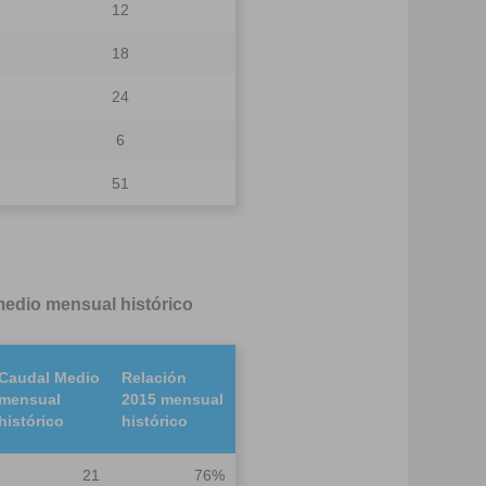
12
18
24
6
51
edio mensual histórico
Caudal Medio
Relación
mensual
2015 mensual
histórico
histórico
21
76%