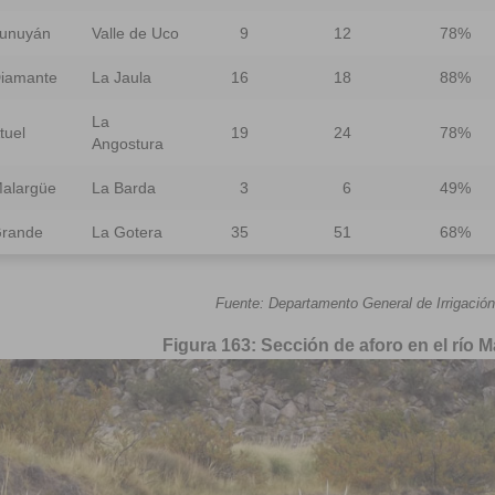
unuyán
Valle de Uco
9
12
78%
iamante
La Jaula
16
18
88%
La
tuel
19
24
78%
Angostura
alargüe
La Barda
3
6
49%
rande
La Gotera
35
51
68%
Fuente: Departamento General de Irrigación
Figura 163: Sección de a
foro en el río 