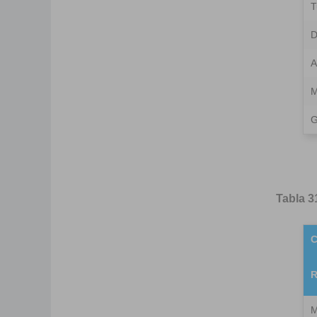
T
D
A
M
G
Tabla 3
C
R
M