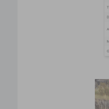
T
D
A
M
G