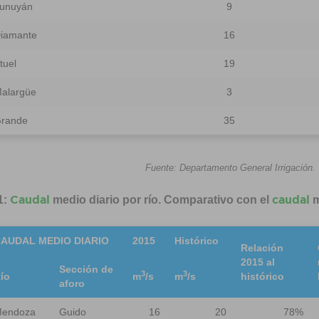
unuyán
9
iamante
16
tuel
19
alargüe
3
rande
35
Fuente: Departamento General Irrigación.
Caudal
caudal
1:
medio diario por río. Comparativo con el
m
AUDAL MEDIO DIARIO
2015
Histórico
Relación
2015 al
Sección de
3
3
ío
m
/s
m
/s
histórico
aforo
endoza
Guido
16
20
78%