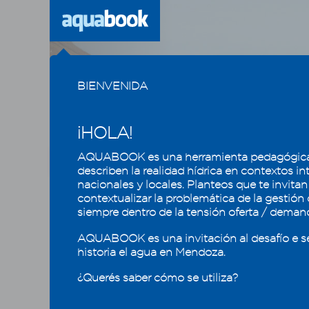
Previous
BIENVENIDA
¡HOLA!
AQUABOOK es una herramienta pedagógica
CAPÍTULO
1
2
3
4
5
describen la realidad hídrica en contextos in
nacionales y locales. Planteos que te invitan
contextualizar la problemática de la gestión
El agua se valora y se mide
Afor
siempre dentro de la tensión oferta / deman
¿Cómo 
5.1 - Balance Hídrico
AQUABOOK es una invitación al desafío e s
historia el agua en Mendoza.
5.2 - Pronóstico y medición de
El térmi
caudales
¿Querés saber cómo se utiliza?
determin
5.2.1 - Pronóstico de escurrimiento: ¿se
los valo
puede estimar de cuánta agua