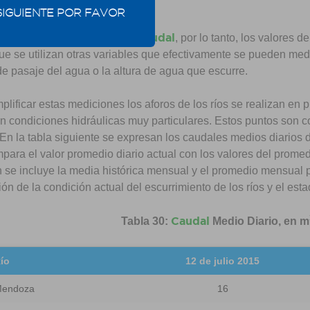
.
SIGUIENTE POR FAVOR
caudal
sible medir directamente un
, por lo tanto, los valores 
ue se utilizan otras variables que efectivamente se pueden medir
e pasaje del agua o la altura de agua que escurre.
plificar estas mediciones los aforos de los ríos se realizan en 
n condiciones hidráulicas muy particulares. Estos puntos son 
 En la tabla siguiente se expresan los caudales medios diarios
para el valor promedio diario actual con los valores del promed
se incluye la media histórica mensual y el promedio mensual p
ón de la condición actual del escurrimiento de los ríos y el est
Caudal
Tabla 30:
Medio Diario, en m
ío
12 de julio 2015
endoza
16