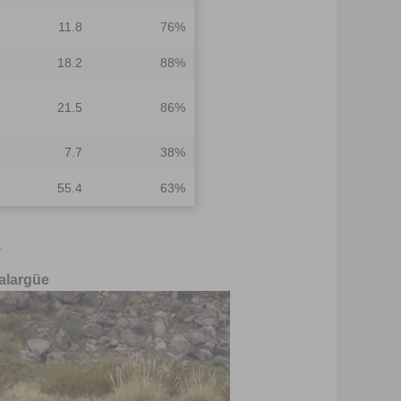
11.8
76%
18.2
88%
21.5
86%
7.7
38%
55.4
63%
.
Malargüe