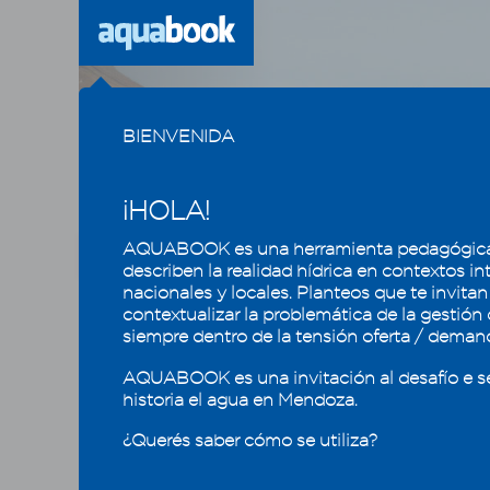
Previous
BIENVENIDA
¡HOLA!
AQUABOOK es una herramienta pedagógica
CAPÍTULO
1
2
3
4
5
describen la realidad hídrica en contextos in
nacionales y locales. Planteos que te invitan
contextualizar la problemática de la gestión
El agua se valora y se mide
¿Qué
siempre dentro de la tensión oferta / deman
MIDO
e
5.1 - Balance Hídrico
AQUABOOK es una invitación al desafío e s
consulta
historia el agua en Mendoza.
5.2 - Pronóstico y medición de
de agua 
caudales
¿Querés saber cómo se utiliza?
y canal.
5.2.1 - Pronóstico de escurrimiento: ¿se
puede estimar de cuánta agua