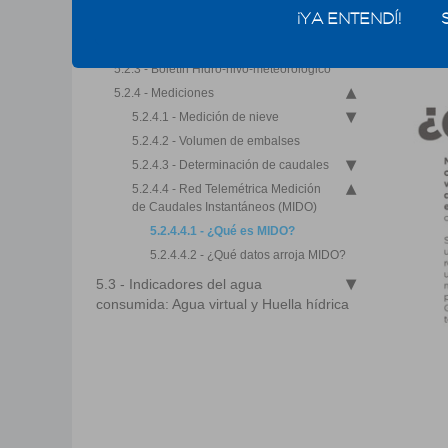
dispondremos?
¡YA ENTENDÍ!
5.2.2 - Clasificación de los años
hidrológicos según el DGI
5.2.3 - Boletín Hidro-nivo-meteorológico
5.2.4 - Mediciones
5.2.4.1 - Medición de nieve
5.2.4.2 - Volumen de embalses
5.2.4.3 - Determinación de caudales
5.2.4.4 - Red Telemétrica Medición
de Caudales Instantáneos (MIDO)
5.2.4.4.1 - ¿Qué es MIDO?
5.2.4.4.2 - ¿Qué datos arroja MIDO?
5.3 - Indicadores del agua
consumida: Agua virtual y Huella hídrica