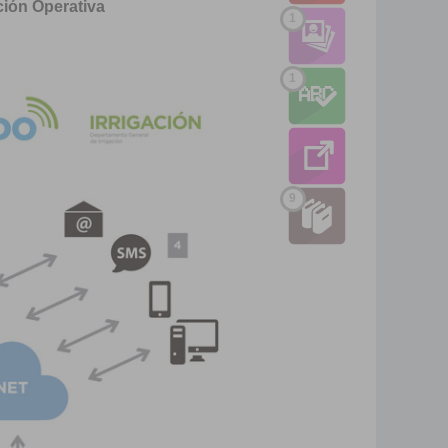
ción Operativa
1
1
9