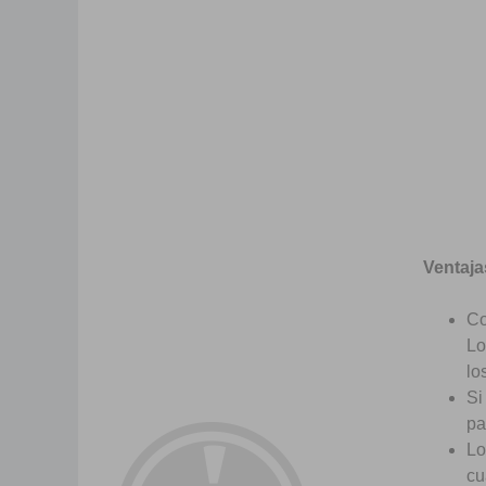
Ventaja
Co
Lo
lo
Si
pa
Lo
cu