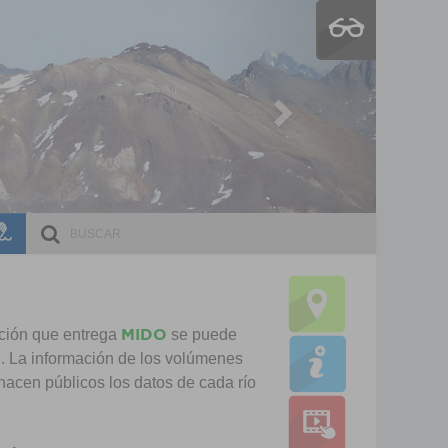
Next
ESCRI
DOCE
MIDO
ación que entrega
se puede
d. La información de los volúmenes
hacen públicos los datos de cada río