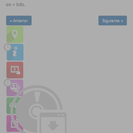
en + Info.
« Anterior
Siguiente »
1
1