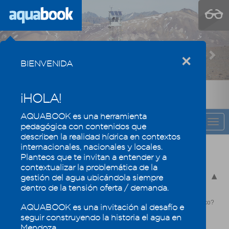
Previous
Nex
×
BIENVENIDA
¡HOLA!
AQUABOOK es una herramienta
CAPÍTULO
Togg
pedagógica con contenidos que
navi
describen la realidad hídrica en contextos
internacionales, nacionales y locales.
El agua se valora y se mide
Planteos que te invitan a entender y a
contextualizar la problemática de la
5.1 - Balance Hídrico
gestión del agua ubicándola siempre
dentro de la tensión oferta / demanda.
5.1.1 - ¿Qué es el Balance Hídrico?
5.1.2 - ¿Para qué se utilizan los datos que arroja un Balance Hídrico?
AQUABOOK es una invitación al desafío e
5.1.3 - Principales elementos considerados en un BH
seguir construyendo la historia el agua en
Mendoza.
5.1.4 - Método de evaluación de un Balance Hídrico