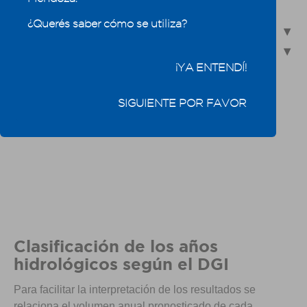
5.2.3 - Boletín Hidro-nivo-meteorológico
¿Querés saber cómo se utiliza?
5.2.4 - Mediciones
5.3 - Indicadores del agua consumida: Agua virtual y Huella
hídrica
¡YA ENTENDÍ!
SIGUIENTE POR FAVOR
Clasificación de los años
hidrológicos según el DGI
Para facilitar la interpretación de los resultados se
relaciona el volumen anual pronosticado de cada