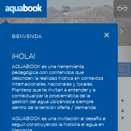
Previous
Nex
×
BIENVENIDA
¡HOLA!
AQUABOOK es una herramienta
CAPÍTULO
Togg
pedagógica con contenidos que
navi
describen la realidad hídrica en contextos
internacionales, nacionales y locales.
El agua se valora y se mide
Planteos que te invitan a entender y a
contextualizar la problemática de la
5.1 - Balance Hídrico
gestión del agua ubicándola siempre
dentro de la tensión oferta / demanda.
5.2 - Pronóstico y medición de caudales
AQUABOOK es una invitación al desafío e
5.2.1 - Pronóstico de escurrimiento: ¿se puede estimar de cuánta
agua dispondremos?
seguir construyendo la historia el agua en
Mendoza.
5.2.2 - Clasificación de los años hidrológicos según el DGI