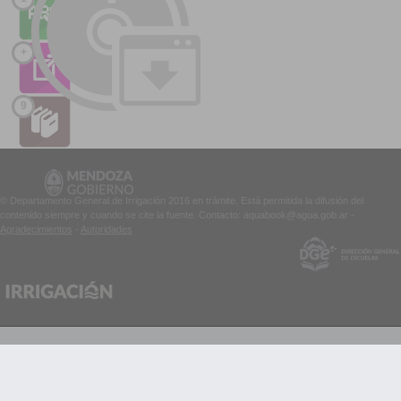
+
9
© Departamento General de Irrigación 2016 en trámite. Está permitida la difusión del
contenido siempre y cuando se cite la fuente. Contacto: aquabook@agua.gob.ar -
Agradecimientos
-
Autoridades