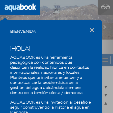
Previous
Nex
×
BIENVENIDA
¡HOLA!
AQUABOOK es una herramienta
CAPÍTULO
Togg
pedagógica con contenidos que
navi
describen la realidad hídrica en contextos
internacionales, nacionales y locales.
El agua se valora y se mide
Planteos que te invitan a entender y a
contextualizar la problemática de la
5.1 - Balance Hídrico
gestión del agua ubicándola siempre
dentro de la tensión oferta / demanda.
5.2 - Pronóstico y medición de caudales
AQUABOOK es una invitación al desafío e
5.3 - Indicadores del agua consumida: Agua virtual y Huella
seguir construyendo la historia el agua en
hídrica
Mendoza.