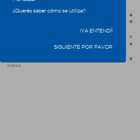
5.2.3 - Boletín Hidro-nivo-meteorológico
¿Querés saber cómo se utiliza?
5.2.4 - Mediciones
5.2.4.1 - Medición de nieve
5.2.4.2 - Volumen de embalses
¡YA ENTENDÍ!
5.2.4.3 - Determinación de caudales
5.2.4.4 - Red Telemétrica Medición de Caudales Instantáneos
SIGUIENTE POR FAVOR
(MIDO)
5.3 - Indicadores del agua consumida: Agua virtual y Huella
hídrica