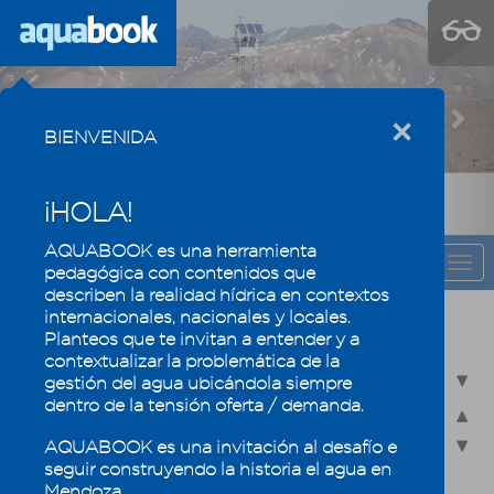
Previous
Nex
×
BIENVENIDA
¡HOLA!
AQUABOOK es una herramienta
CAPÍTULO
Togg
pedagógica con contenidos que
navi
describen la realidad hídrica en contextos
internacionales, nacionales y locales.
El agua se valora y se mide
Planteos que te invitan a entender y a
contextualizar la problemática de la
5.1 - Balance Hídrico
gestión del agua ubicándola siempre
dentro de la tensión oferta / demanda.
5.2 - Pronóstico y medición de caudales
AQUABOOK es una invitación al desafío e
5.2.1 - Pronóstico de escurrimiento: ¿se puede estimar de cuánta
agua dispondremos?
seguir construyendo la historia el agua en
Mendoza.
5.2.2 - Clasificación de los años hidrológicos según el DGI