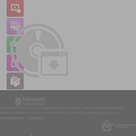
© Departamento General de Irrigación 2016 en trámite. Está permitida la difusión del
contenido siempre y cuando se cite la fuente. Contacto: aquabook@agua.gob.ar -
Agradecimientos
-
Autoridades