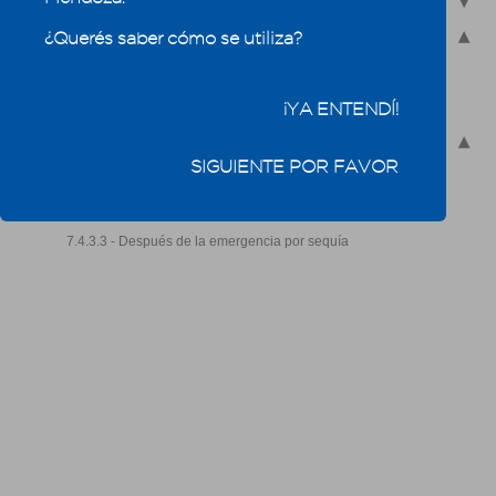
7.3 - Escasez, emergencia hídrica y sequía
7.4 - Gestión de riesgo de la sequía: la resiliencia se
¿Querés saber cómo se utiliza?
construye
7.4.1 - Conceptos clave: riesgo, amenaza y vulnerabilidad
¡YA ENTENDÍ!
7.4.2 - Señales para identificar el riesgo de sequía
7.4.3 - Ciclo de gestión de riesgos: qué debemos hacer para
mitigar las consecuencias más graves de la sequía
SIGUIENTE POR FAVOR
7.4.3.1 - Antes de una emergencia por sequía
7.4.3.2 - Durante la emergencia por sequía
7.4.3.3 - Después de la emergencia por sequía