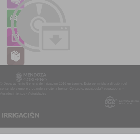
© Departamento General de Irrigación 2016 en trámite. Está permitida la difusión del
contenido siempre y cuando se cite la fuente. Contacto: aquabook@agua.gob.ar -
Agradecimientos
-
Autoridades