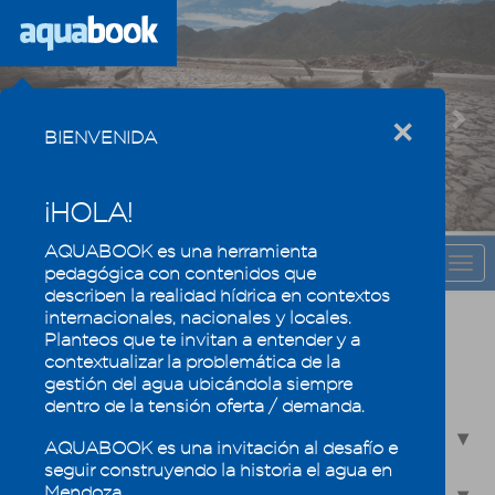
Previous
Nex
×
BIENVENIDA
¡HOLA!
AQUABOOK es una herramienta
CAPÍTULO
Togg
pedagógica con contenidos que
navi
describen la realidad hídrica en contextos
internacionales, nacionales y locales.
Amenazas que nos tornan vulnerables:
Planteos que te invitan a entender y a
cambio climático y sequía
contextualizar la problemática de la
gestión del agua ubicándola siempre
7.1 - Cambio Climático
dentro de la tensión oferta / demanda.
7.2 - Mendoza y su realidad hídrica frente al cambio
AQUABOOK es una invitación al desafío e
climático
seguir construyendo la historia el agua en
Mendoza.