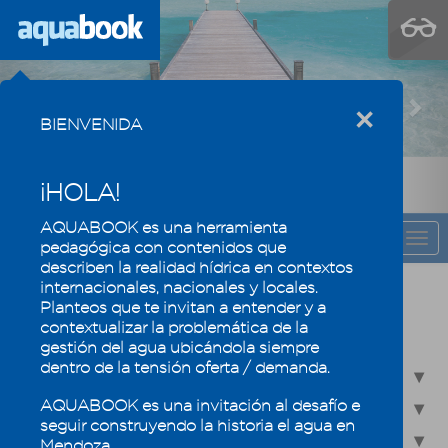
Previous
Nex
×
BIENVENIDA
¡HOLA!
AQUABOOK es una herramienta
CAPÍTULO
Togg
pedagógica con contenidos que
navi
describen la realidad hídrica en contextos
internacionales, nacionales y locales.
¡Les damos la bienvenida a Aquabook!
Planteos que te invitan a entender y a
contextualizar la problemática de la
1.0 - El agua: una mirada global
gestión del agua ubicándola siempre
dentro de la tensión oferta / demanda.
1.1 - El agua fuente de vida, bienestar y desarrollo
AQUABOOK es una invitación al desafío e
1.2 - Disponibilidad y accesibilidad de agua en el mundo
seguir construyendo la historia el agua en
1.3 - Principales acuerdos internacionales sobre el agua
Mendoza.