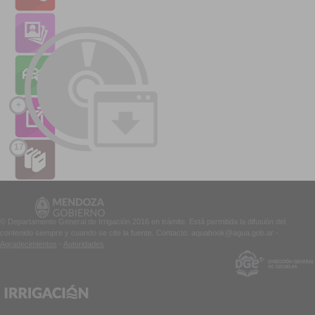
+
17
© Departamento General de Irrigación 2016 en trámite. Está permitida la difusión del
contenido siempre y cuando se cite la fuente. Contacto: aquabook@agua.gob.ar -
Agradecimientos
-
Autoridades